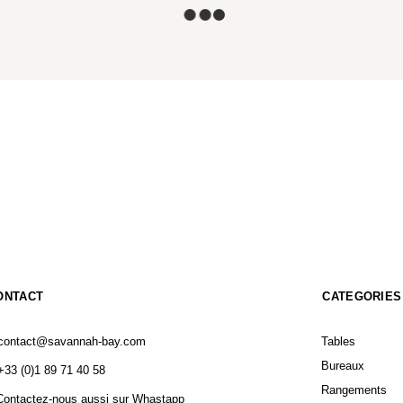
SUSPENSION DIVAN 2 PAR LYFA (ORIGINAL)
835
€
–
9 000
€
Choix des options