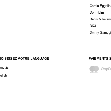
Bureaux
+33 (0)1 89 71 40 58
Rangements
Contactez-nous aussi sur Whastapp
Assises
Sculptures
Art
OUS
DESIGNERS
AGO Lighting
propos
Amura Lab
ntact
ANDlight
og
Andreas Berlin
rutions
Anour
ntions légales
Arpel Lighting
BD Barcelona 
GV
Bentu Design