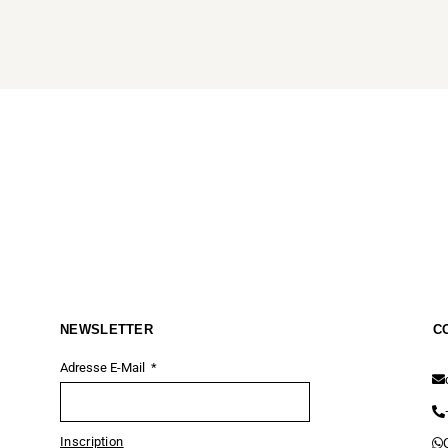
SUSPENSION DIVAN 2 PAR LYFA (LAITON)
835
€
–
9 000
€
Choix des options