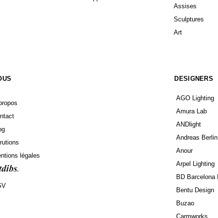
.
ONTACT
CATEGORIES
contact@savannah-bay.com
Tables