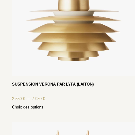
SUSPENSION VERONA PAR LYFA (LAITON)
2 550
€
–
7 930
€
Choix des options