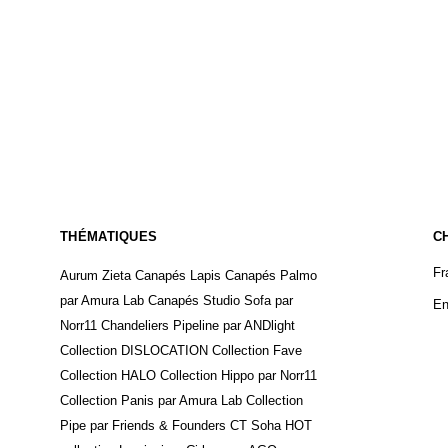
Inscription
SUIVEZ-NOUS
N
À 
Co
Bl
Pa
Me
C