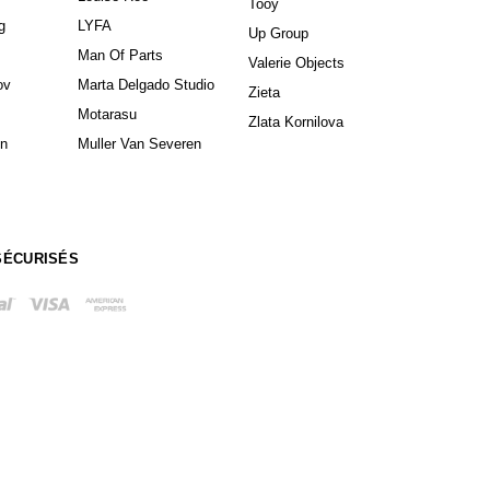
Appliques
Miroirs colorés
Lampadaires
Miroirs muraux
Lampes à poser
Grands miroirs
Tapis
Miroirs à poser
Eichkorn
Noom
Emanuel Gargano
Norr11
Fogia
Obstacles
Fora Projects
Oitoproducts
Frédéric Saulou
Pani Jurek
Friends & Founders
Poiat
Design
Hormé
Secolo
Linteloo
SÓHA Concept
(COXA)