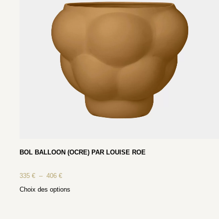
BOL BALLOON (OCRE) PAR LOUISE ROE
335
€
–
406
€
Choix des options