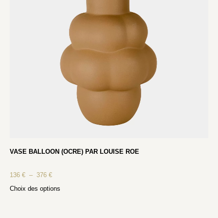
VASE BALLOON (OCRE) PAR LOUISE ROE
136
€
–
376
€
Choix des options