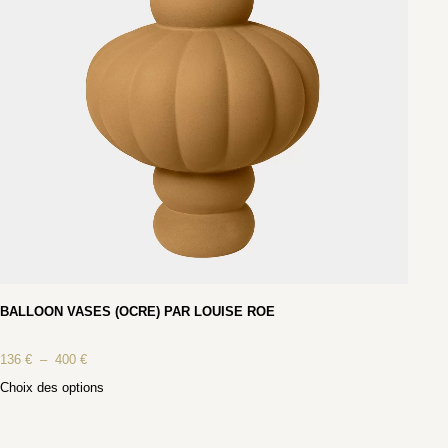
BALLOON VASES (OCRE) PAR LOUISE ROE
136
€
–
400
€
Choix des options