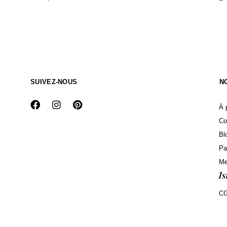
SUIVEZ-NOUS
N
À 
Co
Bl
Pa
Me
C