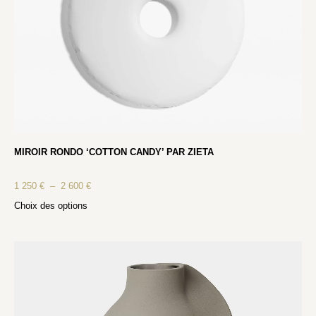
MIROIR RONDO ‘COTTON CANDY’ PAR ZIETA
1 250
€
–
2 600
€
Choix des options