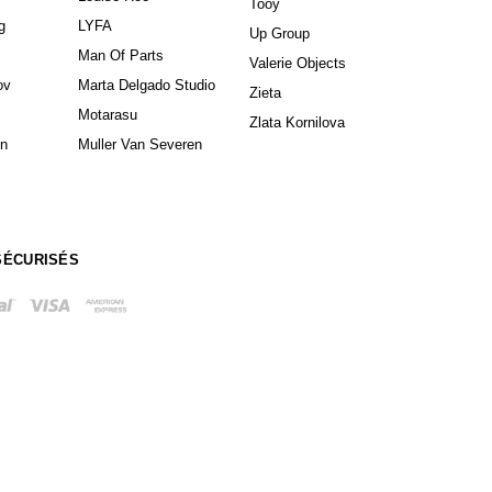
Tooy
g
LYFA
Up Group
Man Of Parts
Valerie Objects
ov
Marta Delgado Studio
Zieta
Motarasu
Zlata Kornilova
in
Muller Van Severen
SÉCURISÉS