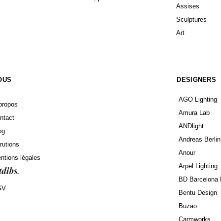
Assises
Sculptures
Art
OUS
DESIGNERS
AGO Lighting
propos
Amura Lab
ntact
ANDlight
og
Andreas Berlin
rutions
Anour
ntions légales
Arpel Lighting
BD Barcelona 
GV
Bentu Design
Buzao
Carmworks