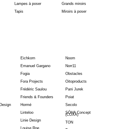
Lampes à poser
Grands miroirs
Tapis
Miroirs à poser
Eichkorn
Noom
Emanuel Gargano
Norr11
Fogia
Obstacles
Fora Projects
Oitoproducts
Frédéric Saulou
Pani Jurek
Friends & Founders
Poiat
Design
Hormé
Secolo
Linteloo
SÓHA Concept
(COXA)
Linie Design
TON
Louise Roe