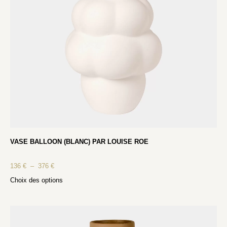
VASE BALLOON (BLANC) PAR LOUISE ROE
136
€
–
376
€
Choix des options