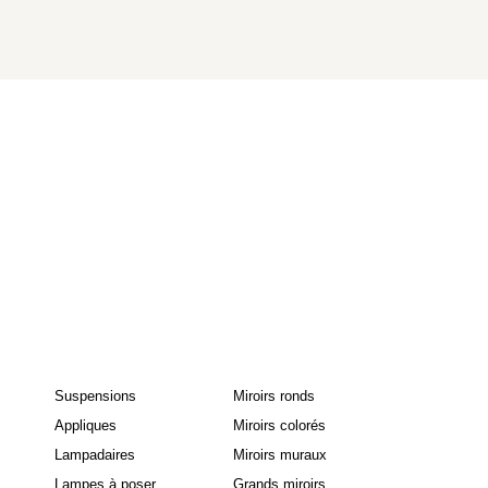
Suspensions
Miroirs ronds
Appliques
Miroirs colorés
Lampadaires
Miroirs muraux
Lampes à poser
Grands miroirs