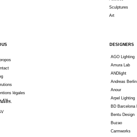
Sculptures
Art
OUS
DESIGNERS
AGO Lighting
propos
Amura Lab
ntact
ANDlight
og
Andreas Berlin
rutions
Anour
ntions légales
Arpel Lighting
BD Barcelona 
GV
Bentu Design
Buzao
Carmworks