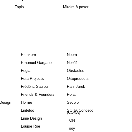
Tapis
Miroirs à poser
Eichkorn
Noom
Emanuel Gargano
Norr11
Fogia
Obstacles
Fora Projects
Oitoproducts
Frédéric Saulou
Pani Jurek
Friends & Founders
Poiat
Design
Hormé
Secolo
Linteloo
SÓHA Concept
(COXA)
Linie Design
TON
Louise Roe
Tooy