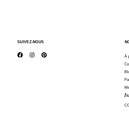
SUIVEZ-NOUS
N
À 
Co
Bl
Pa
Me
C