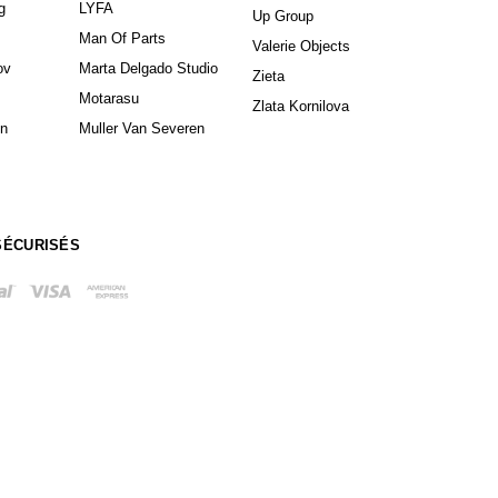
g
LYFA
Up Group
Man Of Parts
Valerie Objects
ov
Marta Delgado Studio
Zieta
Motarasu
Zlata Kornilova
in
Muller Van Severen
SÉCURISÉS