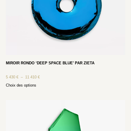
MIROIR RONDO ‘DEEP SPACE BLUE’ PAR ZIETA
5 430
€
–
11 410
€
Choix des options