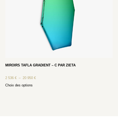
MIROIRS TAFLA GRADIENT – C PAR ZIETA
2 536
€
–
20 950
€
Choix des options