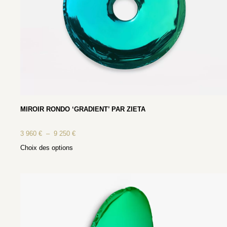
MIROIR RONDO ‘GRADIENT’ PAR ZIETA
3 960
€
–
9 250
€
Choix des options