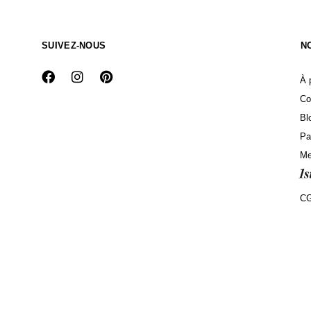
SUIVEZ-NOUS
N
À 
Co
Bl
Pa
Me
C