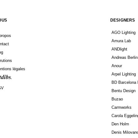
OUS
DESIGNERS
AGO Lighting
propos
Amura Lab
ntact
ANDlight
og
Andreas Berlin
rutions
Anour
ntions légales
Arpel Lighting
BD Barcelona 
GV
Bentu Design
Buzao
Carmworks
Carola Eggelin
Den Holm
Denis Milovan