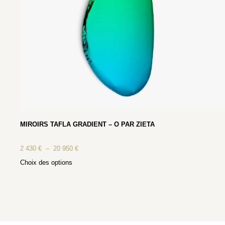
MIROIRS TAFLA GRADIENT – O PAR ZIETA
2 430
€
–
20 950
€
Choix des options