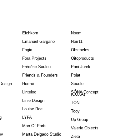
Eichkorn
Noom
Emanuel Gargano
Norr11
Fogia
Obstacles
Fora Projects
Oitoproducts
Frédéric Saulou
Pani Jurek
Friends & Founders
Poiat
Design
Hormé
Secolo
Linteloo
SÓHA Concept
(COXA)
Linie Design
TON
Louise Roe
Tooy
g
LYFA
Up Group
Man Of Parts
Valerie Objects
ov
Marta Delgado Studio
Zieta