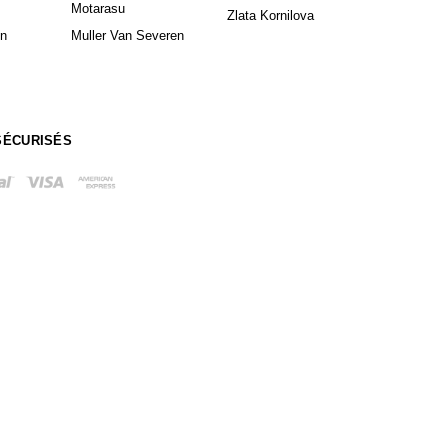
Motarasu
Zlata Kornilova
in
Muller Van Severen
SÉCURISÉS