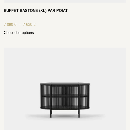
BUFFET BASTONE (XL) PAR POIAT
7 090
€
–
7 630
€
Choix des options