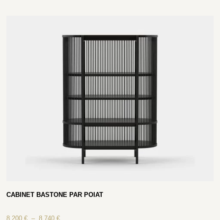
CABINET BASTONE PAR POIAT
8 200
€
–
8 740
€