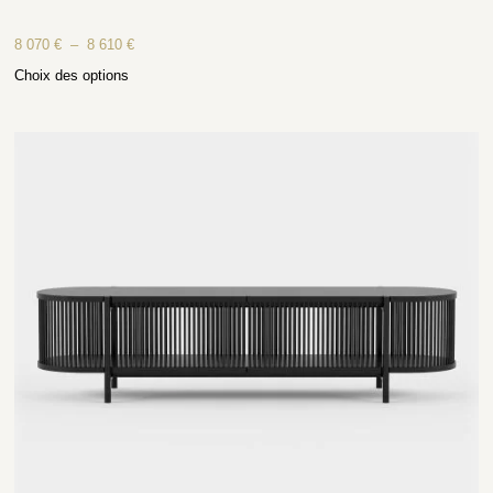
8 070
€
–
8 610
€
Choix des options