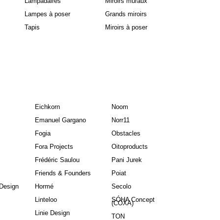
Lampadaires
Miroirs muraux
Lampes à poser
Grands miroirs
Tapis
Miroirs à poser
Eichkorn
Noom
Emanuel Gargano
Norr11
Fogia
Obstacles
Fora Projects
Oitoproducts
Frédéric Saulou
Pani Jurek
Friends & Founders
Poiat
Design
Hormé
Secolo
Linteloo
SÓHA Concept
(COXA)
Linie Design
TON