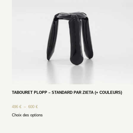
TABOURET PLOPP – STANDARD PAR ZIETA (+ COULEURS)
496
€
–
600
€
Choix des options