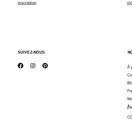
Inscription
SUIVEZ-NOUS
N
À 
Co
Bl
Pa
Me
C