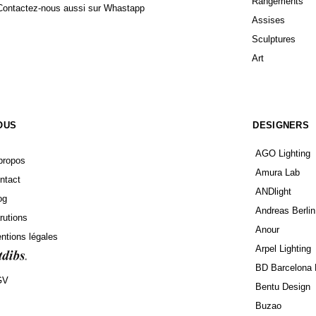
Rangements
Contactez-nous aussi sur Whastapp
Assises
Sculptures
Art
OUS
DESIGNERS
AGO Lighting
propos
Amura Lab
ntact
ANDlight
og
Andreas Berlin
rutions
Anour
ntions légales
Arpel Lighting
BD Barcelona 
GV
Bentu Design
Buzao