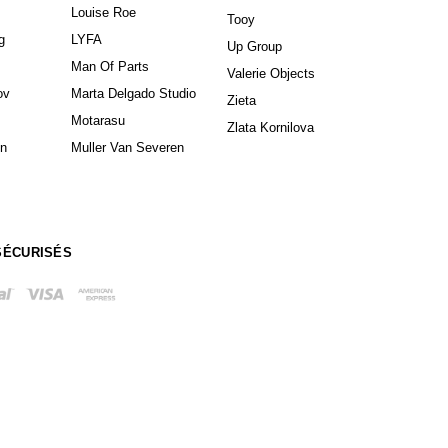
Louise Roe
Tooy
g
LYFA
Up Group
Man Of Parts
Valerie Objects
ov
Marta Delgado Studio
Zieta
Motarasu
Zlata Kornilova
in
Muller Van Severen
SÉCURISÉS