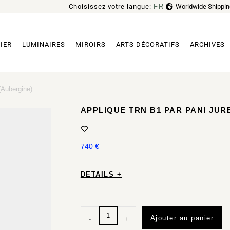
Choisissez votre langue:
FR
Worldwide Shippin
EN
IER
LUMINAIRES
MIROIRS
ARTS DÉCORATIFS
ARCHIVES
(Aubergine)
APPLIQUE TRN B1 PAR PANI JUR
740
€
DETAILS +
Ajouter au panier
-
+