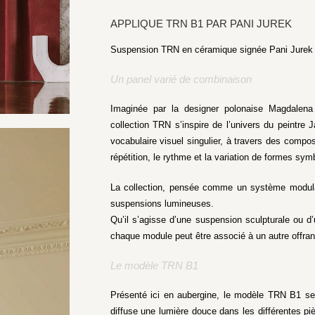
APPLIQUE TRN B1 PAR PANI JUREK
Suspension TRN en céramique signée Pani Jurek
Un panel varié de combinaison
Imaginée par la designer polonaise Magdalena 
collection TRN s’inspire de l’univers du peintre
vocabulaire visuel singulier, à travers des compos
répétition, le rythme et la variation de formes sym
La collection, pensée comme un système modulab
suspensions lumineuses.
Qu’il s’agisse d’une suspension sculpturale ou d
chaque module peut être associé à un autre offrant
Le modèle TRN B1
Présenté ici en aubergine, le modèle TRN B1 se d
diffuse une lumière douce dans les différentes piè