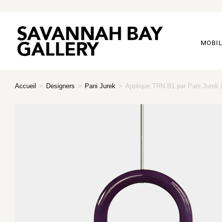
MOBIL
Accueil
>
Designers
>
Pani Jurek
>
Applique TRN B1 par Pani Jurek 