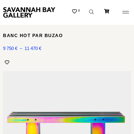
0
BANC HOT PAR BUZAO
9 750
€
–
11 470
€