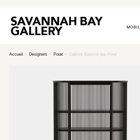
MOBIL
Accueil
>
Designers
>
Poiat
>
Cabinet Bastone par Poiat