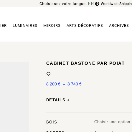
Choisissez votre langue:
FR
Worldwide Shippin
EN
IER
LUMINAIRES
MIROIRS
ARTS DÉCORATIFS
ARCHIVES
CABINET BASTONE PAR POIAT
8 200
€
–
8 740
€
DETAILS +
Choisir une option
BOIS