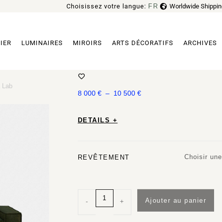
Choisissez votre langue:
FR
Worldwide Shippin
EN
IER
LUMINAIRES
MIROIRS
ARTS DÉCORATIFS
ARCHIVES
CANAPÉ DAVIS 021.022 PAR AMU
 Lab
8 000
€
–
10 500
€
DETAILS +
Choisir une
REVÊTEMENT
Ajouter au panier
-
+