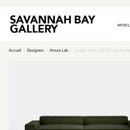
MOBIL
Accueil
>
Designers
>
Amura Lab
>
Canapé Davis 021.022 par Amura