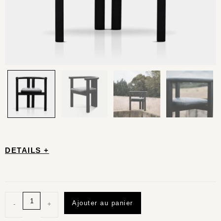
DETAILS +
Ajouter au panier
-
+