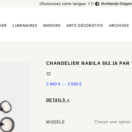
Choisissez votre langue:
FR
Worldwide Shippin
EN
IER
LUMINAIRES
MIROIRS
ARTS DÉCORATIFS
ARCHIVES
CHANDELIER NABILA 552.16 PAR
2 840
€
–
3 590
€
DETAILS +
Choisir une option
MODÈLE