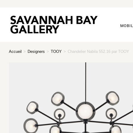
MOBIL
Accueil
>
Designers
>
TOOY
>
Chandelier Nabila 552.16 par TOOY