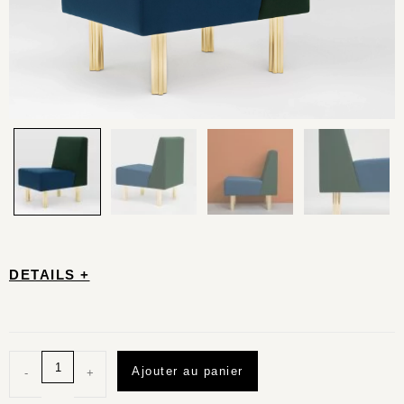
DETAILS +
Ajouter au panier
-
+