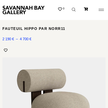
0
FAUTEUIL HIPPO PAR NORR11
2 190
€
–
4 700
€