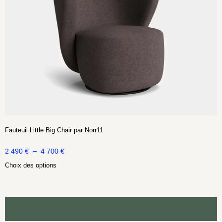
Fauteuil Little Big Chair par Norr11
–
2 490
€
4 700
€
Choix des options