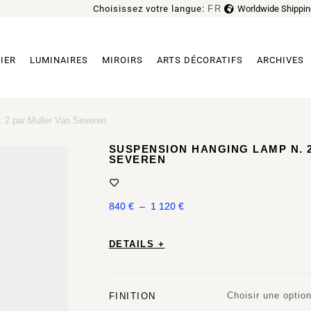
Choisissez votre langue:
FR
Worldwide Shippin
EN
IER
LUMINAIRES
MIROIRS
ARTS DÉCORATIFS
ARCHIVES
 2 par Muller Van Severen
SUSPENSION HANGING LAMP N. 
SEVEREN
840
€
–
1 120
€
DETAILS +
Choisir une optio
FINITION