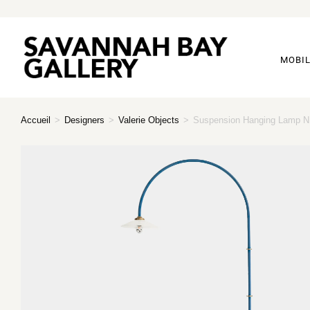
MOBIL
Accueil
>
Designers
>
Valerie Objects
>
Suspension Hanging Lamp N.