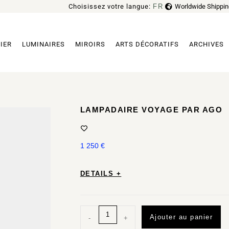
Choisissez votre langue:
FR
Worldwide Shippin
EN
IER
LUMINAIRES
MIROIRS
ARTS DÉCORATIFS
ARCHIVES
LAMPADAIRE VOYAGE PAR AGO
1 250
€
DETAILS +
Ajouter au panier
-
+