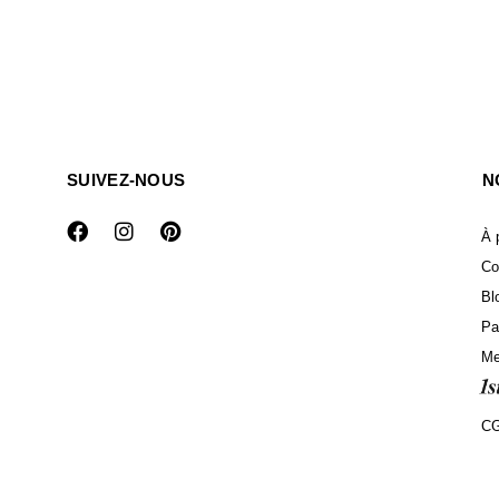
SUIVEZ-NOUS
N
À 
Co
Bl
Pa
Me
C