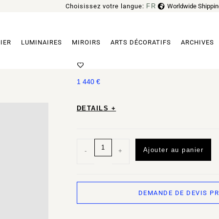
Choisissez votre langue:
FR
Worldwide Shippin
EN
IER
LUMINAIRES
MIROIRS
ARTS DÉCORATIFS
ARCHIVES
MIROIR ME PAR BUZAO
1 440
€
DETAILS +
Ajouter au panier
-
+
DEMANDE DE DEVIS P