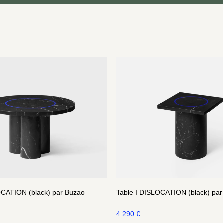
OCATION (black) par Buzao
Table I DISLOCATION (black) pa
4 290
€