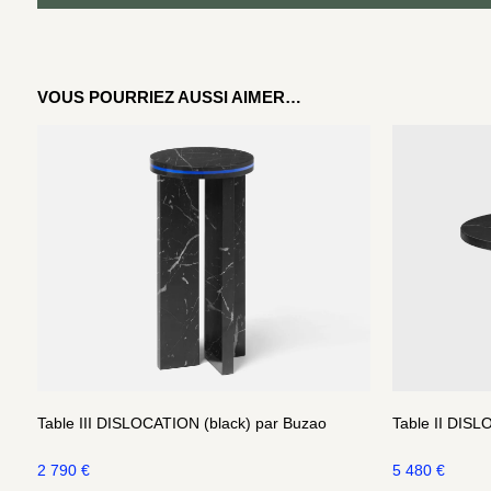
VOUS POURRIEZ AUSSI AIMER…
Table III DISLOCATION (black) par Buzao
Table II DISL
2 790
€
5 480
€