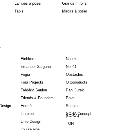
Lampes à poser
Grands miroirs
Tapis
Miroirs à poser
S
Eichkorn
Noom
Emanuel Gargano
Norr11
Fogia
Obstacles
Fora Projects
Oitoproducts
Frédéric Saulou
Pani Jurek
Friends & Founders
Poiat
Design
Hormé
Secolo
Linteloo
SÓHA Concept
(COXA)
Linie Design
TON
Louise Roe