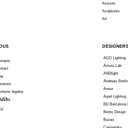
Assises
Sculptures
Art
OUS
DESIGNER
AGO Lighting
propos
Amura Lab
ntact
ANDlight
og
Andreas Berlin
rutions
Anour
ntions légales
Arpel Lighting
BD Barcelona 
GV
Bentu Design
Buzao
Carmworks