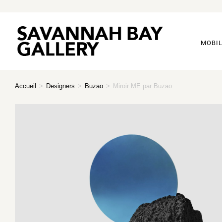
MOBIL
Accueil
>
Designers
>
Buzao
>
Miroir ME par Buzao