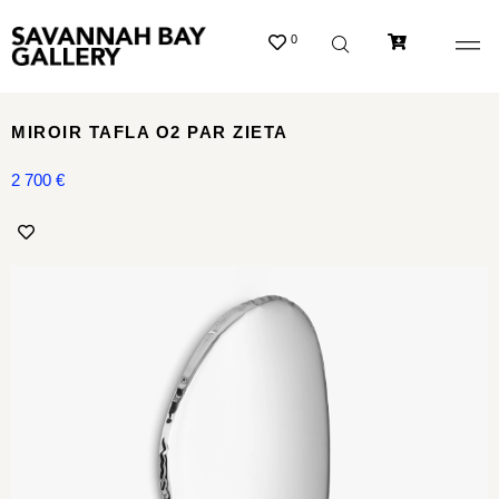
0
MIROIR TAFLA O2 PAR ZIETA
2 700
€