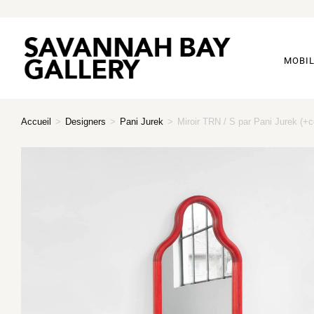
MOBIL
Accueil
>
Designers
>
Pani Jurek
>
Miroir TRN / S par Pani Jurek (+c