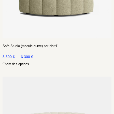
Sofa Studio (module curve) par Norr11
–
3 300
€
6 300
€
Choix des options