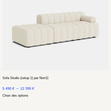
Sofa Studio (setup 1) par Norr11
–
5 490
€
12 390
€
Choix des options