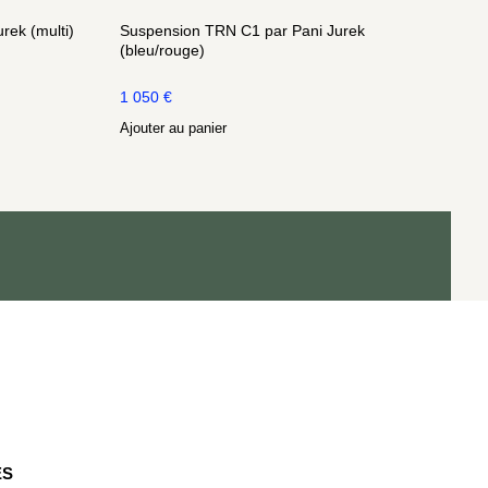
ek (multi)
Suspension TRN C1 par Pani Jurek
(bleu/rouge)
1 050
€
Ajouter au panier
ES