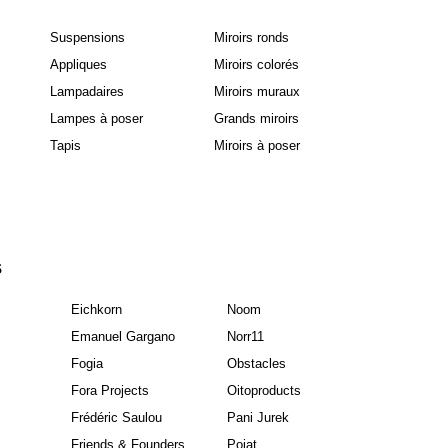
Suspensions
Miroirs ronds
Appliques
Miroirs colorés
Lampadaires
Miroirs muraux
Lampes à poser
Grands miroirs
Tapis
Miroirs à poser
S
Eichkorn
Noom
Emanuel Gargano
Norr11
Fogia
Obstacles
Fora Projects
Oitoproducts
Frédéric Saulou
Pani Jurek
Friends & Founders
Poiat