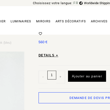
Choisissez votre langue:
FR
Worldwide Shippin
EN
IER
LUMINAIRES
MIROIRS
ARTS DÉCORATIFS
ARCHIVES
SUSPENSION TRN A1 PAR PANI J
560
€
k (bleu)
DETAILS +
Ajouter au panier
-
+
DEMANDE DE DEVIS P