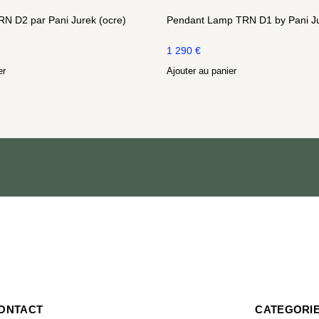
N D2 par Pani Jurek (ocre)
Pendant Lamp TRN D1 by Pani Jur
1 290
€
er
Ajouter au panier
ONTACT
CATEGORI