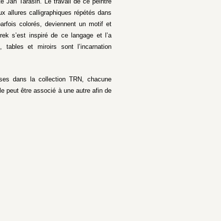
e Jan Tarasin. Le travail de ce peintre
aux allures calligraphiques répétés dans
arfois colorés, deviennent un motif et
urek s’est inspiré de ce langage et l’a
tables et miroirs sont l’incarnation
uses dans la collection TRN, chacune
e peut être associé à une autre afin de