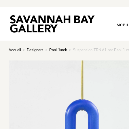
MOBIL
Accueil
>
Designers
>
Pani Jurek
>
Suspension TRN A1 par Pani Jure