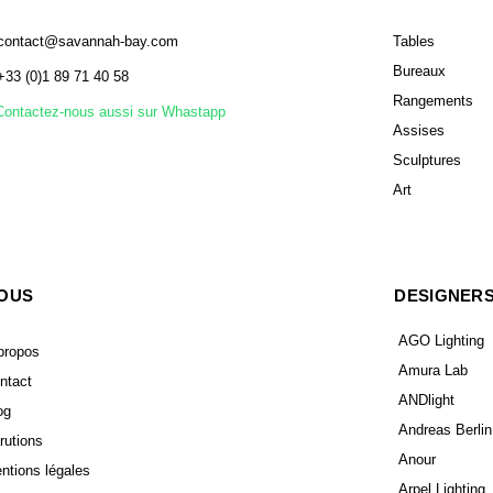
contact@savannah-bay.com
Tables
Bureaux
+33 (0)1 89 71 40 58
Rangements
Contactez-nous aussi sur Whastapp
Assises
Sculptures
Art
OUS
DESIGNER
AGO Lighting
propos
Amura Lab
ntact
ANDlight
og
Andreas Berlin
rutions
Anour
ntions légales
Arpel Lighting