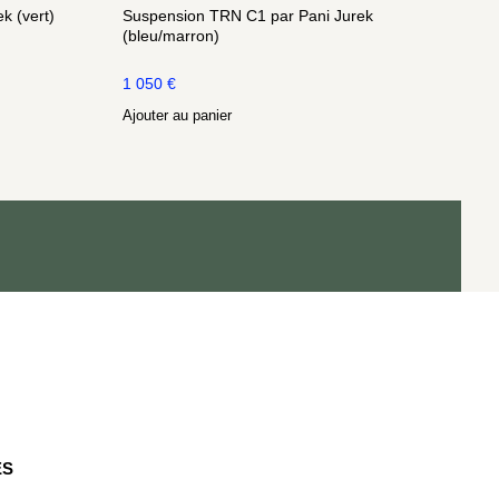
k (vert)
Suspension TRN C1 par Pani Jurek
(bleu/marron)
1 050
€
Ajouter au panier
ES