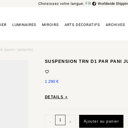
Choisissez votre langue:
FR
Worldwide Shippin
EN
IER
LUMINAIRES
MIROIRS
ARTS DÉCORATIFS
ARCHIVES
 (jaune / pistache)
SUSPENSION TRN D1 PAR PANI J
1 290
€
DETAILS +
Ajouter au panier
-
+