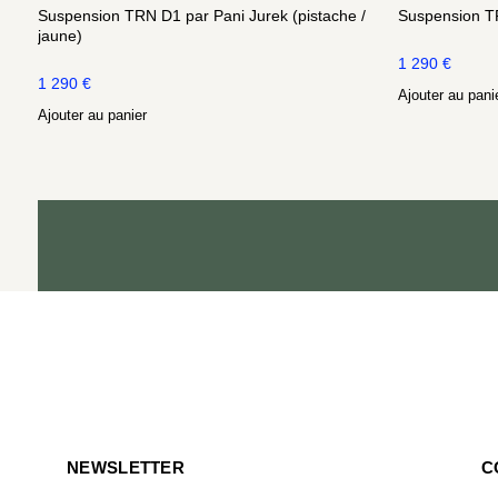
Suspension TRN D1 par Pani Jurek (pistache /
Suspension TR
jaune)
1 290
€
1 290
€
Ajouter au pani
Ajouter au panier
NEWSLETTER
C