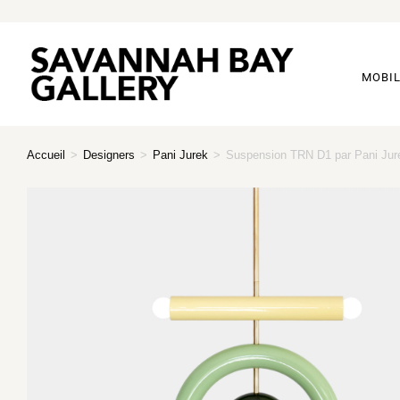
MOBIL
Accueil
>
Designers
>
Pani Jurek
>
Suspension TRN D1 par Pani Jurek