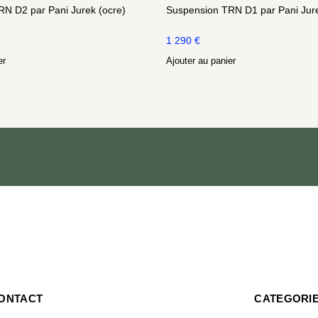
N D2 par Pani Jurek (ocre)
Suspension TRN D1 par Pani Jure
1 290
€
er
Ajouter au panier
ONTACT
CATEGORI