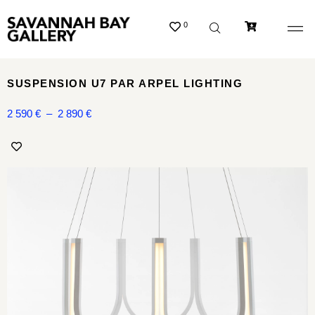
0
SUSPENSION U7 PAR ARPEL LIGHTING
2 590
€
–
2 890
€