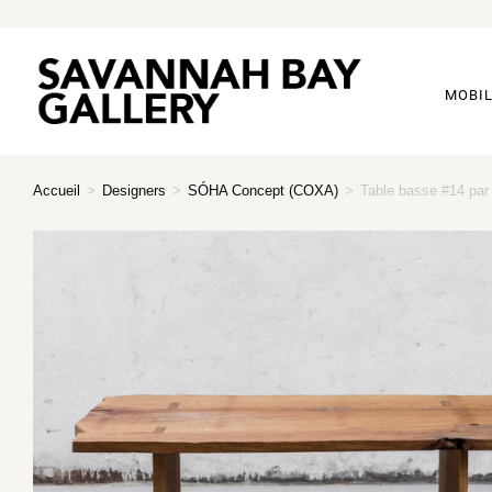
MOBIL
Accueil
>
Designers
>
SÓHA Concept (COXA)
>
Table basse #14 pa