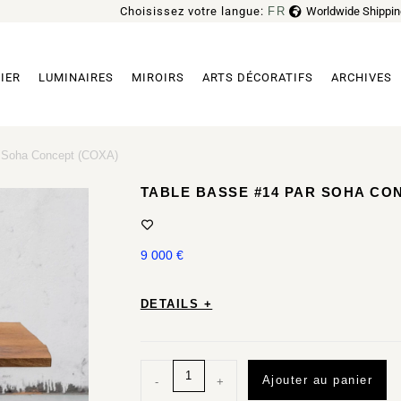
Choisissez votre langue:
FR
Worldwide Shippin
EN
IER
LUMINAIRES
MIROIRS
ARTS DÉCORATIFS
ARCHIVES
r Soha Concept (COXA)
TABLE BASSE #14 PAR SOHA CO
9 000
€
DETAILS +
Ajouter au panier
-
+