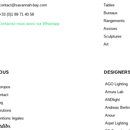
contact@savannah-bay.com
Tables
Bureaux
+33 (0)1 89 71 40 58
Rangements
Contactez-nous aussi sur Whastapp
Assises
Sculptures
Art
OUS
DESIGNER
AGO Lighting
propos
Amura Lab
ntact
ANDlight
og
Andreas Berlin
rutions
Anour
ntions légales
Arpel Lighting