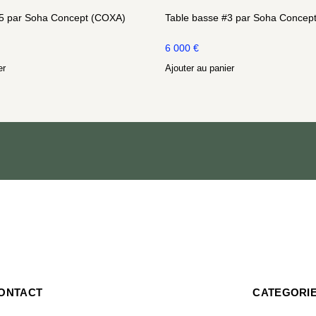
#5 par Soha Concept (COXA)
Table basse #3 par Soha Concep
6 000
€
er
Ajouter au panier
ONTACT
CATEGORI