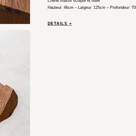
Chêne massif sculpté et huilé
Hauteur: 46cm – Largeur: 125cm – Profondeur: 7
DETAILS +