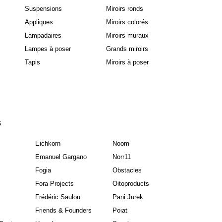
Suspensions
Miroirs ronds
Appliques
Miroirs colorés
Lampadaires
Miroirs muraux
Lampes à poser
Grands miroirs
Tapis
Miroirs à poser
S
Eichkorn
Noom
Emanuel Gargano
Norr11
Fogia
Obstacles
Fora Projects
Oitoproducts
Frédéric Saulou
Pani Jurek
Friends & Founders
Poiat