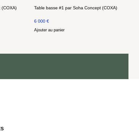
t (COXA)
Table basse #1 par Soha Concept (COXA)
6 000
€
Ajouter au panier
ES