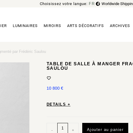
Choisissez votre langue:
FR
Worldwide Shippin
EN
IER
LUMINAIRES
MIROIRS
ARTS DÉCORATIFS
ARCHIVES
gmenté par Frédéric Saulou
TABLE DE SALLE À MANGER FR
SAULOU
10 800
€
DETAILS +
Ajouter au panier
-
+