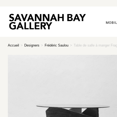
MOBIL
Accueil
>
Designers
>
Frédéric Saulou
>
Table de salle à manger Fra