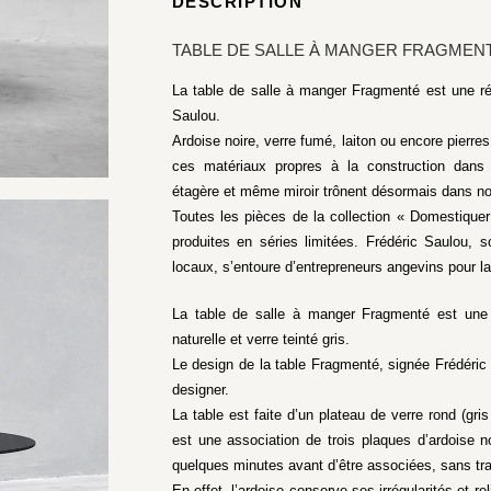
DESCRIPTION
TABLE DE SALLE À MANGER FRAGMEN
La table de salle à manger Fragmenté est une réa
Saulou.
Ardoise noire, verre fumé, laiton ou encore pierres
ces matériaux propres à la construction dans n
étagère et même miroir trônent désormais dans notr
Toutes les pièces de la collection « Domestique
produites en séries limitées. Frédéric Saulou, s
locaux, s’entoure d’entrepreneurs angevins pour la
La table de salle à manger Fragmenté est une t
naturelle et verre teinté gris.
Le design de la table Fragmenté, signée Frédéric S
designer.
La table est faite d’un plateau de verre rond (gr
est une association de trois plaques d’ardoise 
quelques minutes avant d’être associées, sans trav
En effet, l’ardoise conserve ses irrégularités et rel