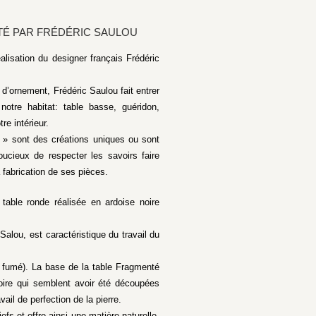
TÉ PAR FRÉDÉRIC SAULOU
lisation du designer français Frédéric
 d’ornement, Frédéric Saulou fait entrer
otre habitat: table basse, guéridon,
e intérieur.
r » sont des créations uniques ou sont
oucieux de respecter les savoirs faire
 fabrication de ses pièces.
able ronde réalisée en ardoise noire
alou, est caractéristique du travail du
is fumé). La base de la table Fragmenté
noire qui semblent avoir été découpées
ail de perfection de la pierre.
iefs et offre ainsi une matière naturelle,