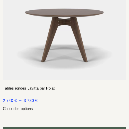
Tables rondes Lavitta par Poiat
–
2 740
€
3 730
€
Choix des options