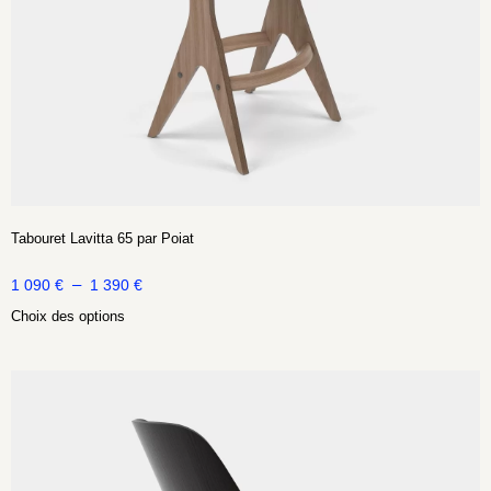
Tabouret Lavitta 65 par Poiat
–
1 090
€
1 390
€
Choix des options