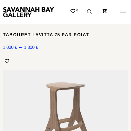
0
TABOURET LAVITTA 75 PAR POIAT
1 090
€
–
1 390
€