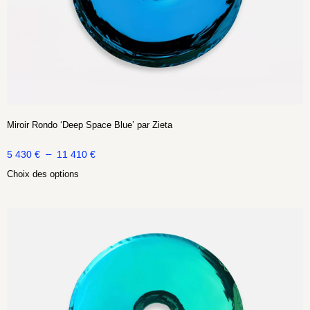
Miroir Rondo ‘Deep Space Blue’ par Zieta
–
5 430
€
11 410
€
Choix des options