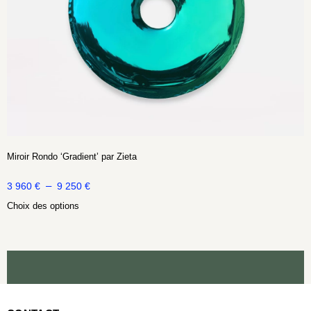
Miroir Rondo ‘Gradient’ par Zieta
–
3 960
€
9 250
€
Choix des options