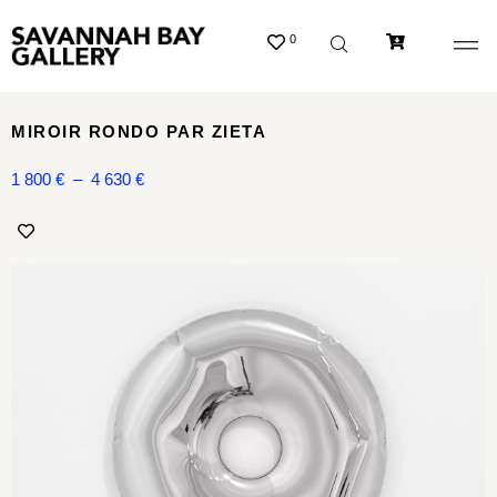
0
MIROIR RONDO PAR ZIETA
1 800
€
–
4 630
€