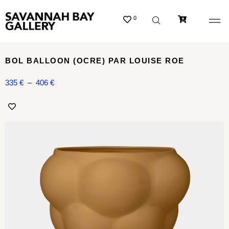
0
BOL BALLOON (OCRE) PAR LOUISE ROE
335
€
–
406
€