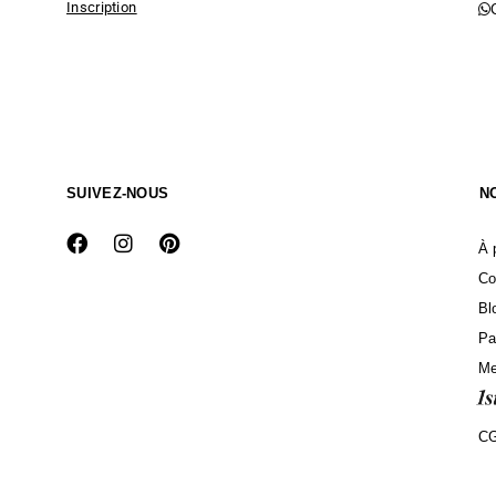
Inscription
SUIVEZ-NOUS
N
À 
Co
Bl
Pa
Me
C