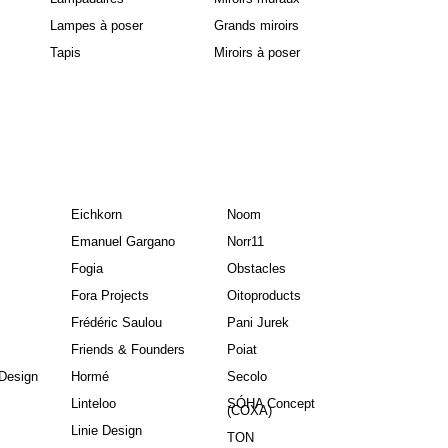
Lampes à poser
Grands miroirs
Tapis
Miroirs à poser
Eichkorn
Noom
Emanuel Gargano
Norr11
Fogia
Obstacles
Fora Projects
Oitoproducts
Frédéric Saulou
Pani Jurek
Friends & Founders
Poiat
Design
Hormé
Secolo
Linteloo
SÓHA Concept
(COXA)
Linie Design
TON