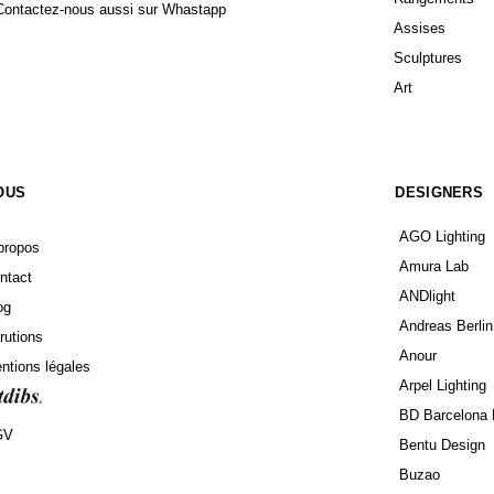
Contactez-nous aussi sur Whastapp
Assises
Sculptures
Art
OUS
DESIGNERS
AGO Lighting
propos
Amura Lab
ntact
ANDlight
og
Andreas Berlin
rutions
Anour
ntions légales
Arpel Lighting
BD Barcelona 
GV
Bentu Design
Buzao