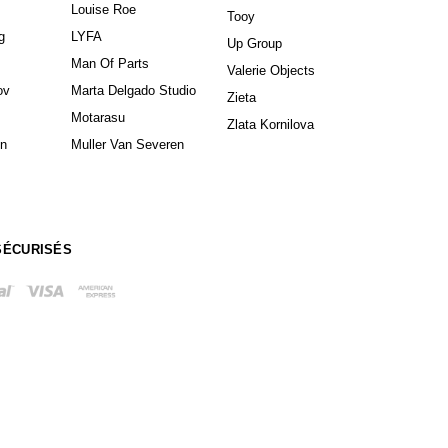
Louise Roe
Tooy
g
LYFA
Up Group
Man Of Parts
Valerie Objects
ov
Marta Delgado Studio
Zieta
Motarasu
Zlata Kornilova
in
Muller Van Severen
SÉCURISÉS