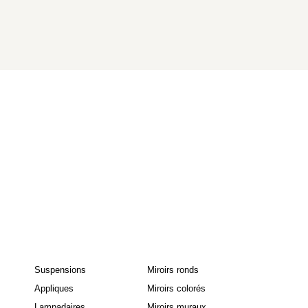
Suspensions
Miroirs ronds
Appliques
Miroirs colorés
Lampadaires
Miroirs muraux