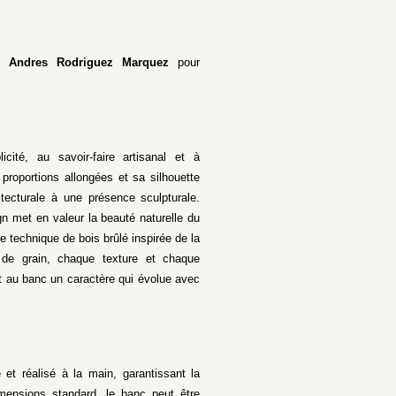
o Andres Rodriguez Marquez
pour
té, au savoir-faire artisanal et à
 proportions allongées et sa silhouette
hitecturale à une présence sculpturale.
n met en valeur la beauté naturelle du
une technique de bois brûlé inspirée de la
 de grain, chaque texture et chaque
ant au banc un caractère qui évolue avec
t réalisé à la main, garantissant la
mensions standard, le banc peut être