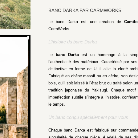
BANC DARKA PAR CARMWORKS
Le banc Darka est une création de
Camil
CarmWorks
L’histoire du banc Darka
Le
banc Darka
est un hommage à la simplici
l’authenticité des matériaux. Caractérisé par ses
distinctive en forme de U, il allie la clarté arc
Fabriqué en chêne massif ou en cèdre, son desig
bois, qu’il soit laissé à l’état brut ou traité selon 
tradition japonaise du Yakisugi. Chaque motif
imperfection subtile s’intègre à l’histoire, confér
le temps.
Un banc conçu spécialement pour vous
Chaque banc Darka est fabriqué sur commande e
singularité de chaque pièce. Au-delà de ses di