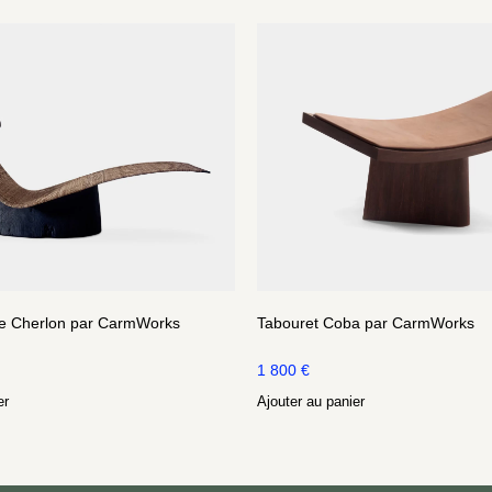
e Cherlon par CarmWorks
Tabouret Coba par CarmWorks
1 800
€
er
Ajouter au panier