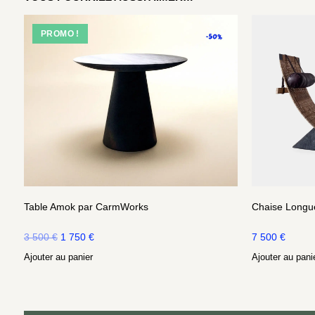
PROMO !
Table Amok par CarmWorks
Chaise Longu
3 500
€
1 750
€
7 500
€
Ajouter au panier
Ajouter au pani