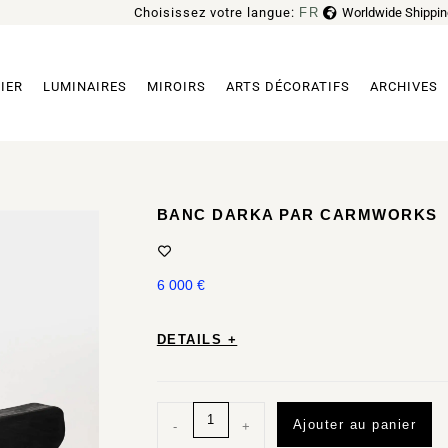
Choisissez votre langue:
FR
Worldwide Shippin
EN
IER
LUMINAIRES
MIROIRS
ARTS DÉCORATIFS
ARCHIVES
BANC DARKA PAR CARMWORKS
6 000
€
DETAILS +
Ajouter au panier
-
+