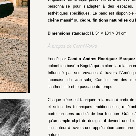
personnalisé pour s’adapter à des espaces, 
esthétiques spécifiques. Le banc est disponible 
chêne massif ou cèdre, finitions naturelles ou 
Dimensions standard:
H. 54 × 184 × 34 cm
À propos de CarmWorks
Fondé par
Camilo Andres Rodriguez Marquez
colombien basé à Bogotá qui explore la relation entr
Influencé par ses voyages à travers l’Amérique
japonaise du wabi-sabi, Camilo crée des meu
l’authenticité et le passage du temps.
Chaque pièce est fabriquée à la main à partir d
et selon des techniques traditionnelles, refléta
porter un sens au-delà de leur fonction. Grâce 
qu’un simple objet de design ; il devient une histo
l’utilisateur à travers une appréciation commune 
naturel.