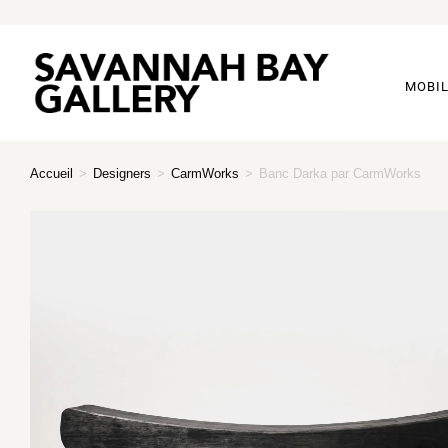
MOBIL
Accueil
>
Designers
>
CarmWorks
>
Banc Darka par CarmWorks