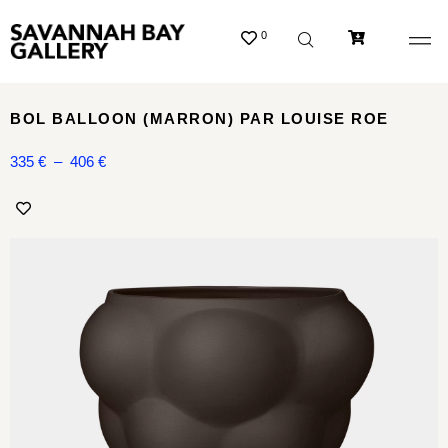
0
BOL BALLOON (MARRON) PAR LOUISE ROE
335
€
–
406
€