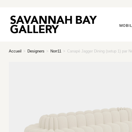
MOBIL
Accueil
>
Designers
>
Norr11
>
Canapé Jagger Dining (setup 1) par N