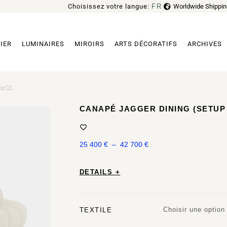
Choisissez votre langue:
FR
Worldwide Shippin
EN
IER
LUMINAIRES
MIROIRS
ARTS DÉCORATIFS
ARCHIVES
orr11
CANAPÉ JAGGER DINING (SETUP 
25 400
€
–
42 700
€
DETAILS +
Choisir une option
TEXTILE