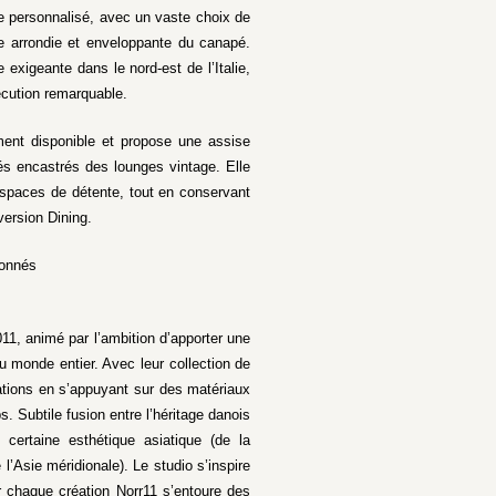
 personnalisé, avec un vaste choix de
te arrondie et enveloppante du canapé.
e exigeante dans le nord-est de l’Italie,
écution remarquable.
ent disponible et propose une assise
és encastrés des lounges vintage. Elle
 espaces de détente, tout en conservant
version Dining.
ionnés
11, animé par l’ambition d’apporter une
u monde entier. Avec leur collection de
éations en s’appuyant sur des matériaux
. Subtile fusion entre l’héritage danois
ertaine esthétique asiatique (de la
’Asie méridionale). Le studio s’inspire
r chaque création Norr11 s’entoure des