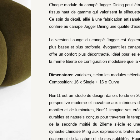
Chaque module du canapé Jagger Dining peut être
tissus haut de gamme qui valorisent la silhouet
Ce soin du détail, allié à une fabrication artisanal
confère au canapé Jagger Dining une qualité d’ex
La version Lounge du canapé Jagger est égalem
plus basse et plus profonde, évoquant les canap
offre un confort plus décontracté, idéal pour les
la même liberté de configuration modulaire que la 
Dimensions:
variables, selon les modules sélect
Composition: 16 x Single + 16 x Curve
Norr11 est un studio de design danois fondé en 20
perspective moderne et novatrice aux intérieurs d
mobilier et de luminaires, Norr11 imagine ses cr
durables et naturels conçus pour traverser le temps
de la seconde moitié du 20ème siècle et une c
dynastie chinoise Ming aux expressions brutes de l
également de la nature et de ses subtilités. Pou