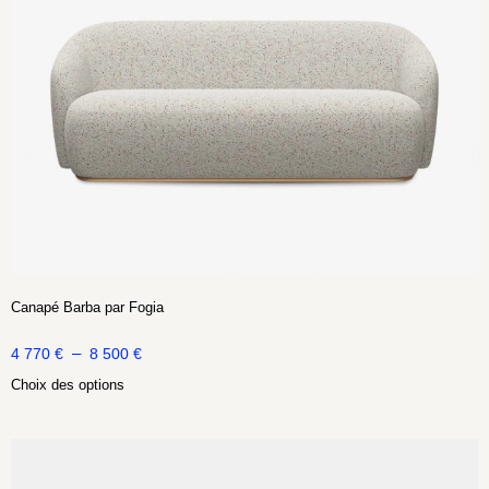
Canapé Barba par Fogia
–
4 770
€
8 500
€
Choix des options