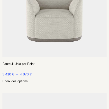
Fauteuil Unio par Poiat
–
3 410
€
4 870
€
Choix des options