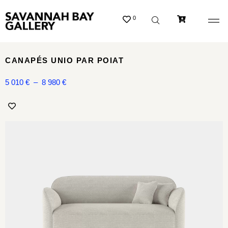
0
CANAPÉS UNIO PAR POIAT
5 010
€
–
8 980
€