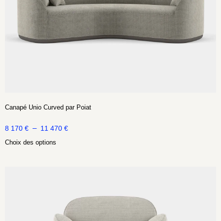
Canapé Unio Curved par Poiat
–
8 170
€
11 470
€
Choix des options