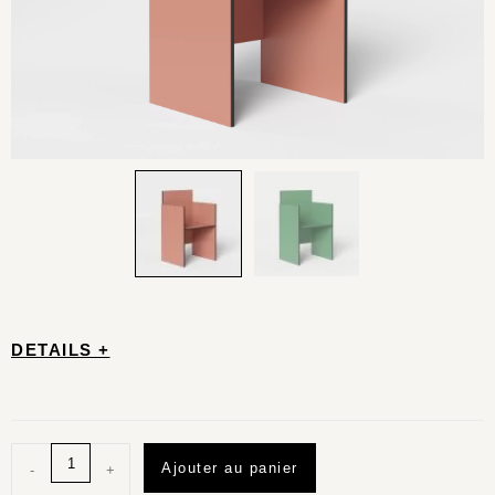
DETAILS +
Ajouter au panier
-
+