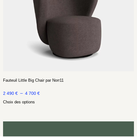
Fauteuil Little Big Chair par Norr11
–
2 490
€
4 700
€
Choix des options