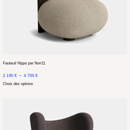
Fauteuil Hippo par Norr11
–
2 190
€
4 700
€
Choix des options