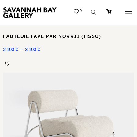
0
FAUTEUIL FAVE PAR NORR11 (TISSU)
2 100
€
–
3 100
€