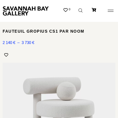
0
FAUTEUIL GROPIUS CS1 PAR NOOM
2 140
€
–
3 730
€