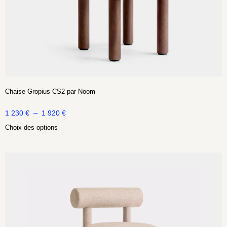
Chaise Gropius CS2 par Noom
–
1 230
€
1 920
€
Choix des options