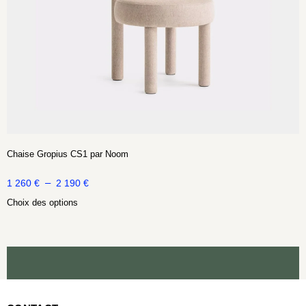
Chaise Gropius CS1 par Noom
–
1 260
€
2 190
€
Choix des options