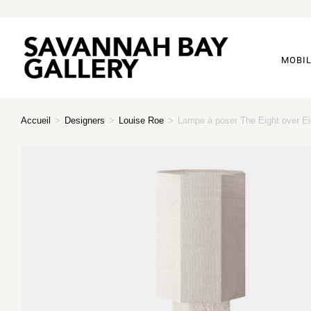
MOBIL
Accueil
>
Designers
>
Louise Roe
>
Lampe à poser The Eight over Eig