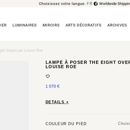
Choisissez votre langue:
FR
Worldwide Shippin
EN
IER
LUMINAIRES
MIROIRS
ARTS DÉCORATIFS
ARCHIVES
ht (large) par Louise Roe
LAMPE À POSER THE EIGHT OVER
LOUISE ROE
1 070
€
DETAILS +
Choisi
COULEUR DU PIED