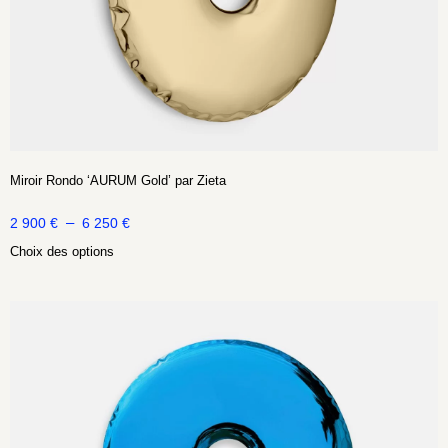
Miroir Rondo ‘AURUM Gold’ par Zieta
–
2 900
€
6 250
€
Choix des options