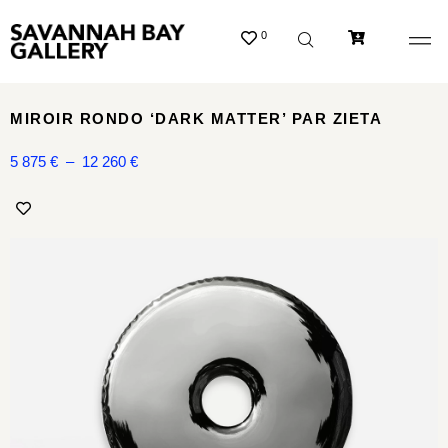
0
MIROIR RONDO ‘DARK MATTER’ PAR ZIETA
5 875
€
–
12 260
€