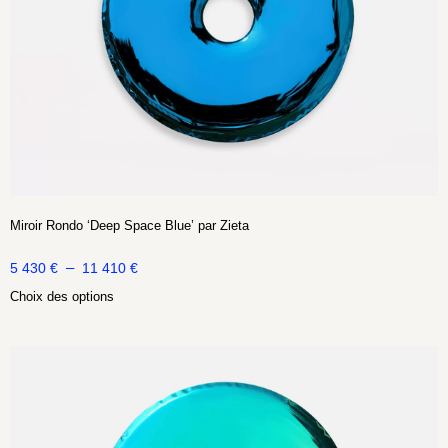
Miroir Rondo ‘Deep Space Blue’ par Zieta
–
5 430
€
11 410
€
Choix des options