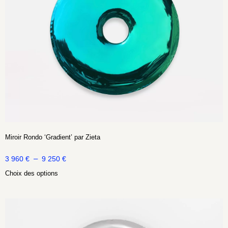
Miroir Rondo ‘Gradient’ par Zieta
–
3 960
€
9 250
€
Choix des options