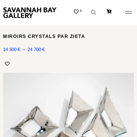
0
MIROIRS CRYSTALS PAR ZIETA
14 300
€
–
24 700
€