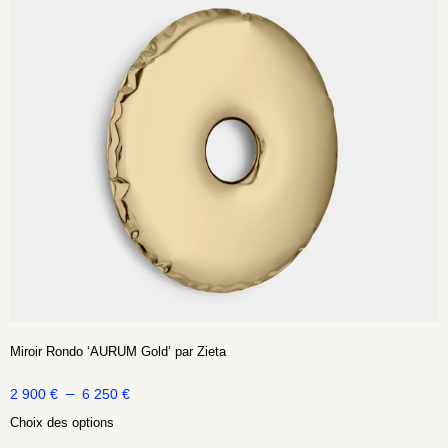
Miroir Rondo ‘AURUM Gold’ par Zieta
–
2 900
€
6 250
€
Choix des options