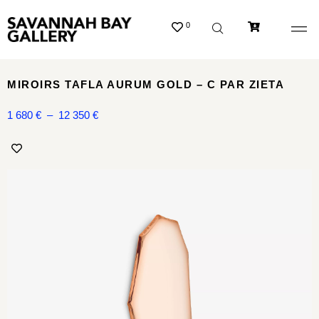
0
MIROIRS TAFLA AURUM GOLD – C PAR ZIETA
1 680
€
–
12 350
€