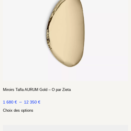
Miroirs Tafla AURUM Gold – O par Zieta
–
1 680
€
12 350
€
Choix des options