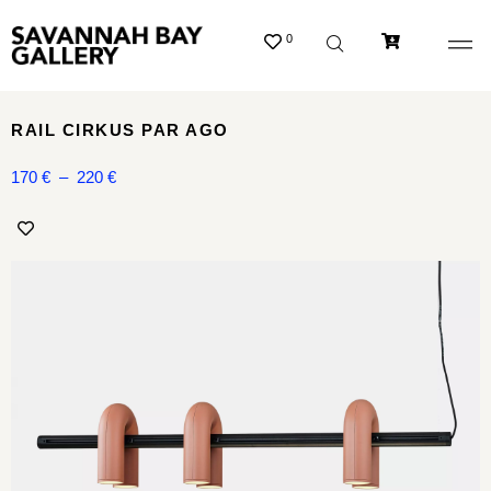
0
RAIL CIRKUS PAR AGO
170
€
–
220
€