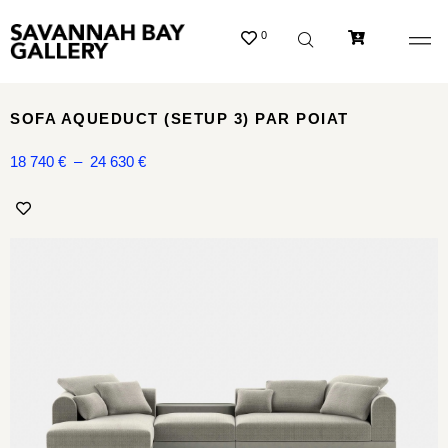
0
SOFA AQUEDUCT (SETUP 3) PAR POIAT
18 740
€
–
24 630
€