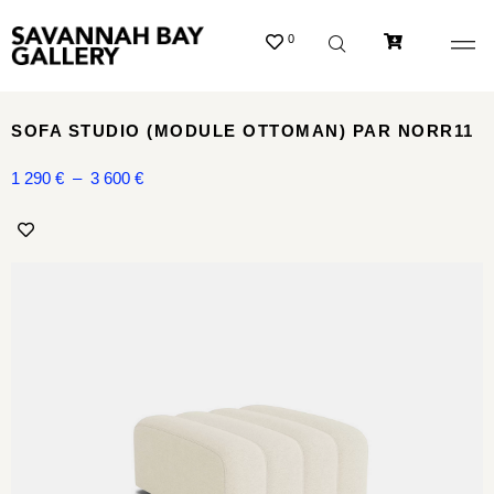
0
SOFA STUDIO (MODULE OTTOMAN) PAR NORR11
1 290
€
–
3 600
€