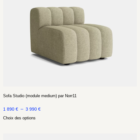
Sofa Studio (module medium) par Norr11
–
1 890
€
3 990
€
Choix des options