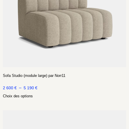
Sofa Studio (module large) par Norr11
–
2 600
€
5 190
€
Choix des options