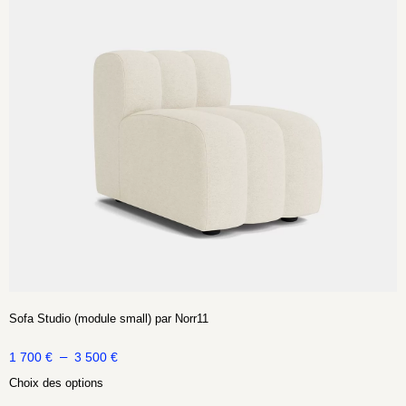
Sofa Studio (module small) par Norr11
–
1 700
€
3 500
€
Choix des options