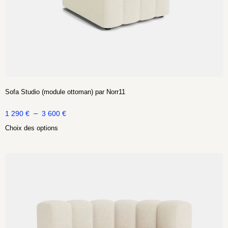
Sofa Studio (module ottoman) par Norr11
–
1 290
€
3 600
€
Choix des options