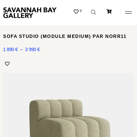
0
SOFA STUDIO (MODULE MEDIUM) PAR NORR11
1 890
€
–
3 990
€