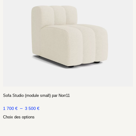
Sofa Studio (module small) par Norr11
–
1 700
€
3 500
€
Choix des options