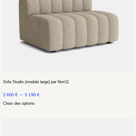
Sofa Studio (module large) par Norr11
–
2 600
€
5 190
€
Choix des options