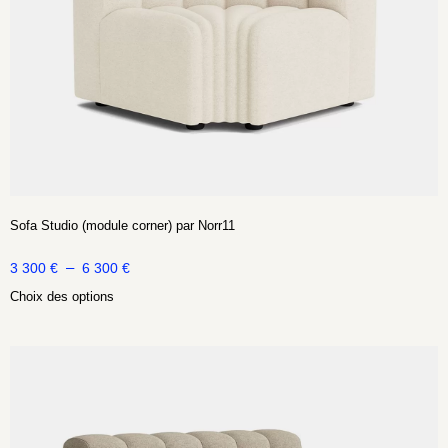
Sofa Studio (module corner) par Norr11
–
3 300
€
6 300
€
Choix des options