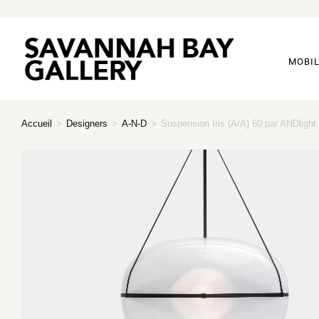
MOBIL
Accueil
>
Designers
>
A-N-D
>
Suspension Iris (A/A) 60 par ANDlight