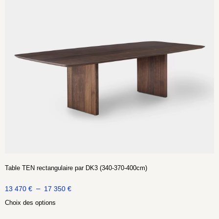
Table TEN rectangulaire par DK3 (340-370-400cm)
–
13 470
€
17 350
€
Choix des options