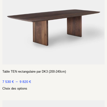
Table TEN rectangulaire par DK3 (200-240cm)
–
7 530
€
9 820
€
Choix des options