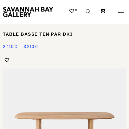
0
TABLE BASSE TEN PAR DK3
2 410
€
–
3 210
€