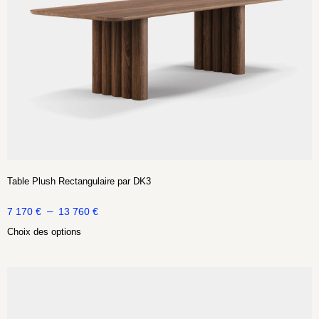
Table Plush Rectangulaire par DK3
–
7 170
€
13 760
€
Choix des options