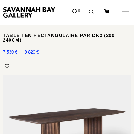
0
TABLE TEN RECTANGULAIRE PAR DK3 (200-
240CM)
7 530
€
–
9 820
€