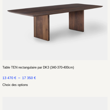
Table TEN rectangulaire par DK3 (340-370-400cm)
–
13 470
€
17 350
€
Choix des options