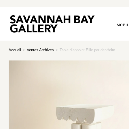
MOBIL
Accueil
>
Ventes Archives
>
Table d’appoint Ellie par denHolm