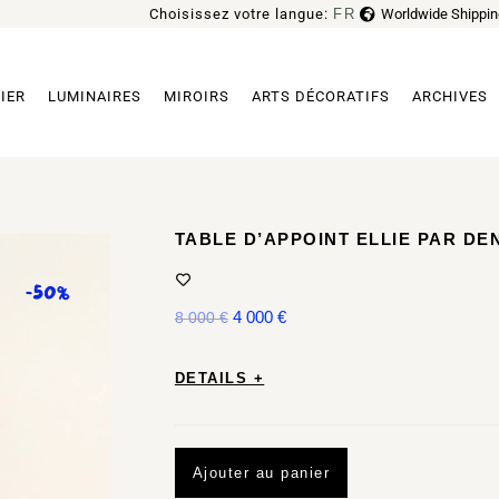
Choisissez votre langue:
FR
Worldwide Shippin
EN
IER
LUMINAIRES
MIROIRS
ARTS DÉCORATIFS
ARCHIVES
TABLE D’APPOINT ELLIE PAR D
4 000
€
8 000
€
DETAILS +
Ajouter au panier