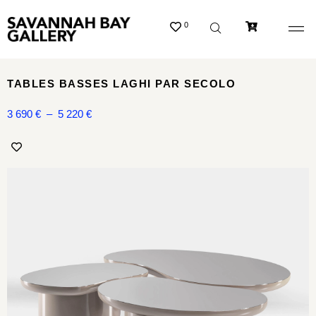
0
TABLES BASSES LAGHI PAR SECOLO
3 690
€
–
5 220
€